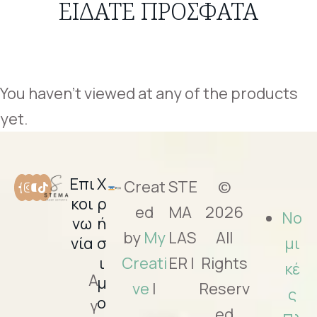
ΕΙΔΑΤΕ ΠΡΟΣΦΑΤΑ
You haven't viewed at any of the products
yet.
Επι
Χ
Creat
STE
©
κοι
ρ
ed
MA
2026
Νο
νω
ή
by
My
LAS
All
νία
σ
μι
ι
Creati
ER |
Rights
κέ
Α
μ
ve
|
Reserv
ς
ο
γ
ed