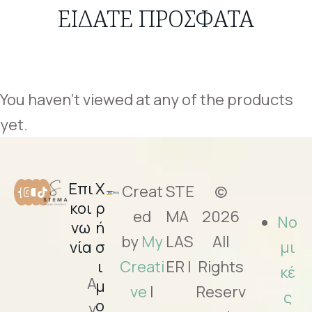
ΕΙΔΑΤΕ ΠΡΟΣΦΑΤΑ
You haven't viewed at any of the products
yet.
Επι
Χ
Creat
STE
©
κοι
ρ
ed
MA
2026
Νο
νω
ή
by
My
LAS
All
νία
σ
μι
ι
Creati
ER |
Rights
κέ
Α
μ
ve
|
Reserv
ς
ο
γ