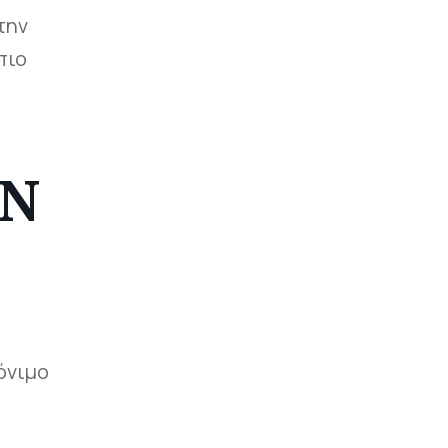
την
πιο
ΩΝ
όνιμο