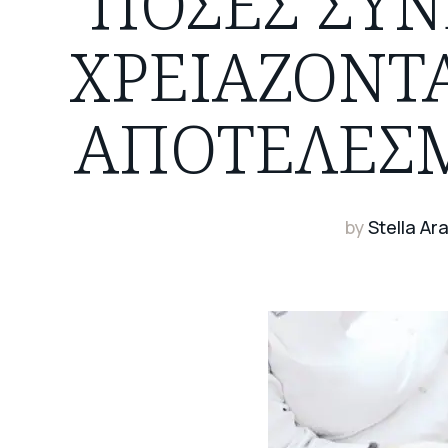
ΠΌΣΕΣ ΣΥΝ
ΧΡΕΙΆΖΟΝΤ
ΑΠΟΤΈΛΕΣΜ
by
Stella Ar