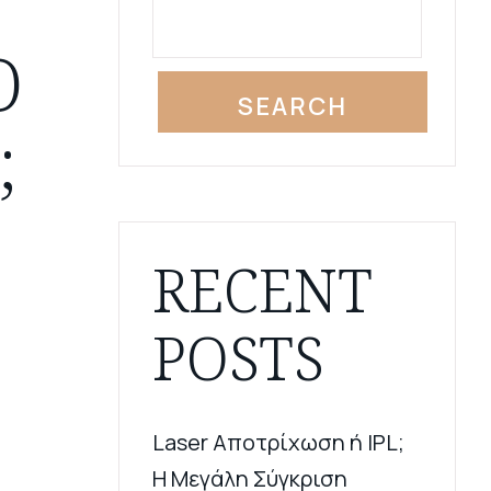
Ρ
Ο
SEARCH
;
RECENT
POSTS
Laser Αποτρίχωση ή IPL;
Η Μεγάλη Σύγκριση