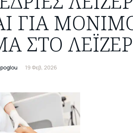
ΕΔΡΊΕΣ ΛΕΙΖΕ
ΑΙ ΓΙΑ ΜΌΝΙΜ
Α ΣΤΟ ΛΈΙΖΕΡ
apoglou
19 Φεβ, 2026