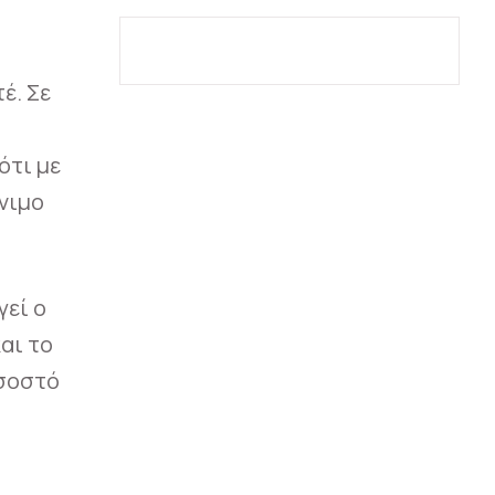
έ. Σε
ότι με
νιμο
γεί ο
αι το
οσοστό