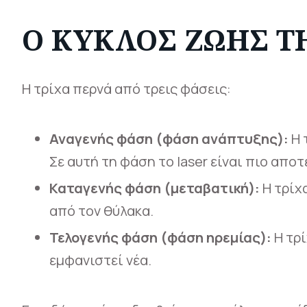
Ο ΚΎΚΛΟΣ ΖΩΉΣ Τ
Η τρίχα περνά από τρεις φάσεις:
Αναγενής φάση (φάση ανάπτυξης):
Η 
Σε αυτή τη φάση το laser είναι πιο απο
Καταγενής φάση (μεταβατική):
Η τρίχ
από τον θύλακα.
Τελογενής φάση (φάση ηρεμίας):
Η τρί
εμφανιστεί νέα.