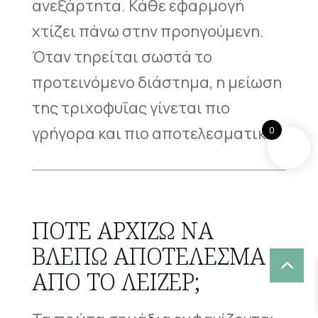
ανεξάρτητα. Κάθε εφαρμογή
χτίζει πάνω στην προηγούμενη.
Όταν τηρείται σωστά το
προτεινόμενο διάστημα, η μείωση
της τριχοφυΐας γίνεται πιο
γρήγορα και πιο αποτελεσματικά.
0
ΠΌΤΕ ΑΡΧΊΖΩ ΝΑ
ΒΛΈΠΩ ΑΠΟΤΈΛΕΣΜΑ
ΑΠΌ ΤΟ ΛΕΙΖΕΡ;