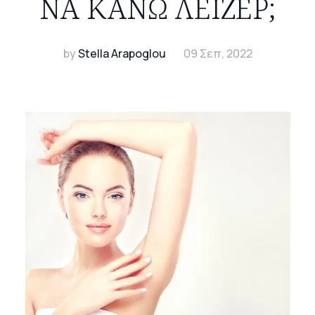
ΝΑ ΚΆΝΩ ΛΈΙΖΕΡ;
by
Stella Arapoglou
09 Σεπ, 2022